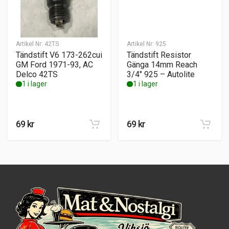
Artikel Nr:
42TS
Artikel Nr:
925
Tändstift V6 173-262cui
Tändstift Resistor
GM Ford 1971-93, AC
Gänga 14mm Reach
Delco 42TS
3/4″ 925 – Autolite
1 i lager
1 i lager
69
kr
69
kr