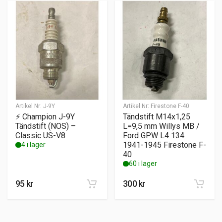
Artikel Nr:
J-9Y
Artikel Nr:
Firestone F-40
⚡ Champion J-9Y
Tändstift M14x1,25
Tändstift (NOS) –
L=9,5 mm Willys MB /
Classic US-V8
Ford GPW L4 134
1941-1945 Firestone F-
4 i lager
40
60 i lager
95
kr
300
kr