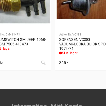
l Nr:
GM413473
Artikel Nr:
VC383
UMSWITCH GM JEEP 1968-
SORENSEN VC383
 GM 7505 413473
VACUMKLOCKA BUICK SPE
1972-74
t i lager
Slut i lager
kr
345
kr