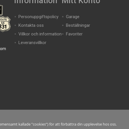
Information
Mitt Konto
Personuppgiftspolicy
Garage
Kontakta oss
Beställningar
Villkor och information
Favoriter
Leveransvillkor
com
mensamt kallade ”cookies”) för att förbättra din upplevelse hos oss.