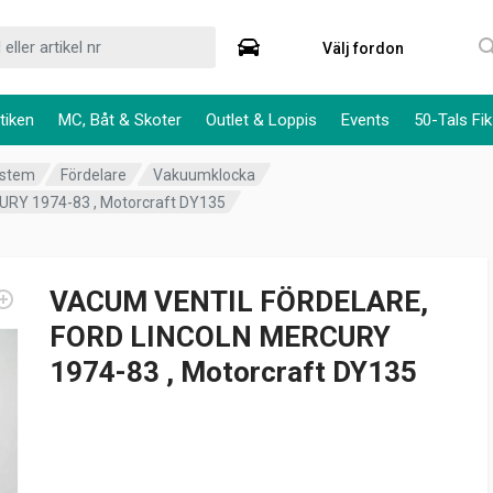
Välj fordon
tiken
MC, Båt & Skoter
Outlet & Loppis
Events
50-Tals Fik
ystem
Fördelare
Vakuumklocka
Y 1974-83 , Motorcraft DY135
VACUM VENTIL FÖRDELARE,
FORD LINCOLN MERCURY
1974-83 , Motorcraft DY135