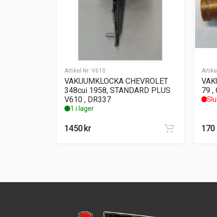
Artikel Nr:
V610
Artike
VAKUUMKLOCKA CHEVROLET
VAK
348cui 1958, STANDARD PLUS
79 ,
V610 , DR337
Slu
1 i lager
1450
kr
170