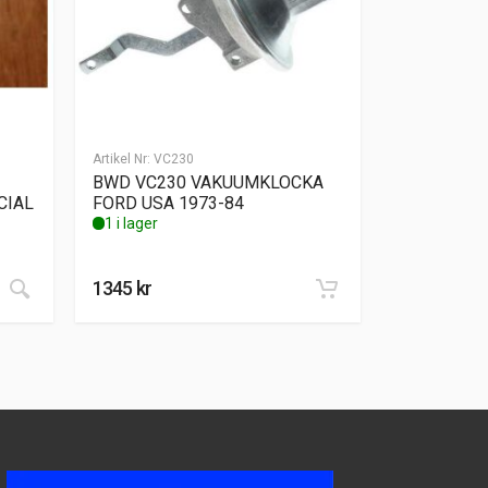
Artikel Nr:
VC230
BWD VC230 VAKUUMKLOCKA
CIAL
FORD USA 1973-84
1 i lager
1345
kr