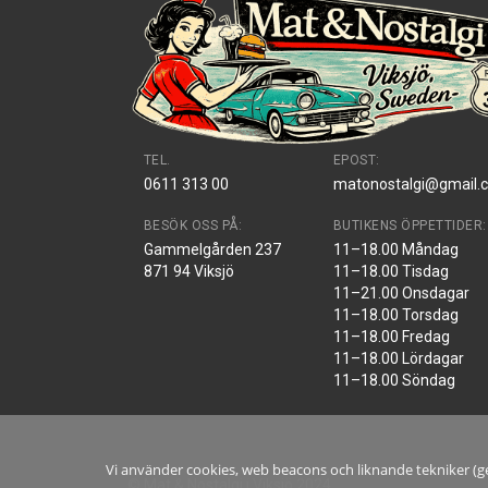
TEL.
EPOST:
0611 313 00
matonostalgi@gmail.
BESÖK OSS PÅ:
BUTIKENS ÖPPETTIDER:
Gammelgården 237
11–18.00 Måndag
871 94 Viksjö
11–18.00 Tisdag
11–21.00 Onsdagar
11–18.00 Torsdag
11–18.00 Fredag
11–18.00 Lördagar
11–18.00 Söndag
Vi använder cookies, web beacons och liknande tekniker (ge
© Mat & Nostalgi i Viksjö 2024