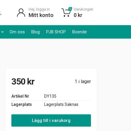
Hej, logga in
Varukorgen
0
Mitt konto
0
kr
Om oss
Blog
PJB SHOP
Boende
350
kr
1 i lager
Artikel Nr
DY135
Lagerplats
Lagerplats Saknas
Lägg till i varukorg