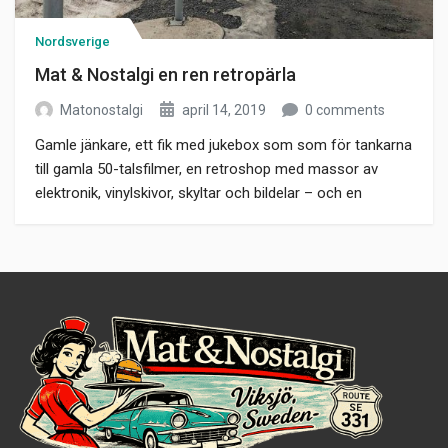
Nordsverige
Mat & Nostalgi en ren retropärla
Matonostalgi
april 14, 2019
0 comments
Gamle jänkare, ett fik med jukebox som som för tankarna
till gamla 50-talsfilmer, en retroshop med massor av
elektronik, vinylskivor, skyltar och bildelar – och en
loppis.Lägg till en livsmedelsbutik som har samma stil
som fiket och en gammal Gulf-mack med två äldre
bensinpumpar utanför. Då har du Mat & Nostalgi i Viksjö.
En retropärla […]